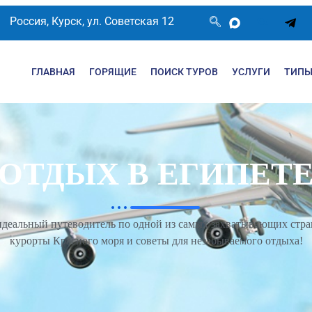
Россия, Курск, ул. Советская 12
ГЛАВНАЯ
ГОРЯЩИЕ
ПОИСК ТУРОВ
УСЛУГИ
ТИПЫ
ОТДЫХ В ЕГИПЕТ
идеальный путеводитель по одной из самых захватывающих стран
курорты Красного моря и советы для незабываемого отдыха!