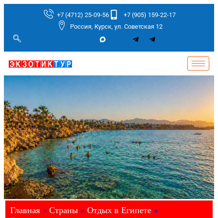
+7 (4712) 25-09-56
+7 (905) 159-22-17
Россия, Курск, ул. Советская 12
Главная
»
Страны
»
Отдых в Египете
»