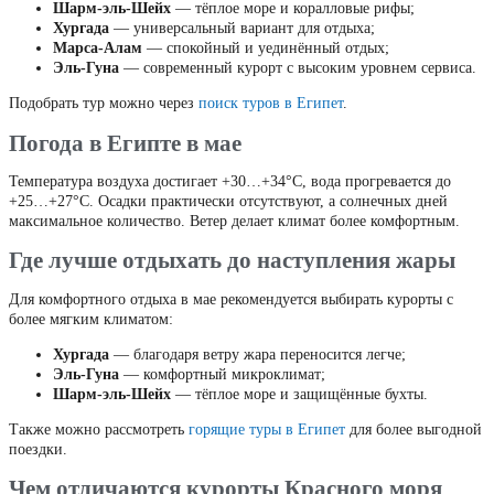
Шарм-эль-Шейх
— тёплое море и коралловые рифы;
Хургада
— универсальный вариант для отдыха;
Марса-Алам
— спокойный и уединённый отдых;
Эль-Гуна
— современный курорт с высоким уровнем сервиса.
Подобрать тур можно через
поиск туров в Египет
.
Погода в Египте в мае
Температура воздуха достигает +30…+34°C, вода прогревается до
+25…+27°C. Осадки практически отсутствуют, а солнечных дней
максимальное количество. Ветер делает климат более комфортным.
Где лучше отдыхать до наступления жары
Для комфортного отдыха в мае рекомендуется выбирать курорты с
более мягким климатом:
Хургада
— благодаря ветру жара переносится легче;
Эль-Гуна
— комфортный микроклимат;
Шарм-эль-Шейх
— тёплое море и защищённые бухты.
Также можно рассмотреть
горящие туры в Египет
для более выгодной
поездки.
Чем отличаются курорты Красного моря