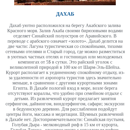
ДАХАБ
Дахаб уютно расположился на берегу Акабского залива
Красного моря. Залив Акаба своими бирюзовыми водами
отделяет Синайский полуостров от Аравийского. В
переводе с арабского означает «золото». Дахаб делится на
две части: Лагуна туристическая со спокойными, тихими
сетевыми отелями и Старый город, где можно разместиться
в уютных частных отелях и гостиницах или молодежных
кемпингах от 5$ в сутки. Это райский уголок с
великолепной природой в 100 км от Шарм-Эль-Шейха.
Курорт располагает к уединенному спокойному отдыху, из-
за удаленности от аэропорта туристов здесь значительно
меньше, в сравнении с другими курортными зонами
Египта. В Дахабе пологий вход в море, возле берега
отсутствуют кораллы, что удобно при семейном отдыхе с
детьми. Из развлечений курорт предлагает занятия
серфингом, дайвингом, виндсерфингом, сафари; экскурсии
в бедуинскую деревню. Для расслабления подойдут
центры йоги, массажа и медитации. Шумных развлечений
в Дахабе нет. Достопримечательности: Синайская пустыня,
Голубая Дыра - мелководный риф в 15 км от курорта,
Голубая Лагуна - красивое место с коралловым рифом,