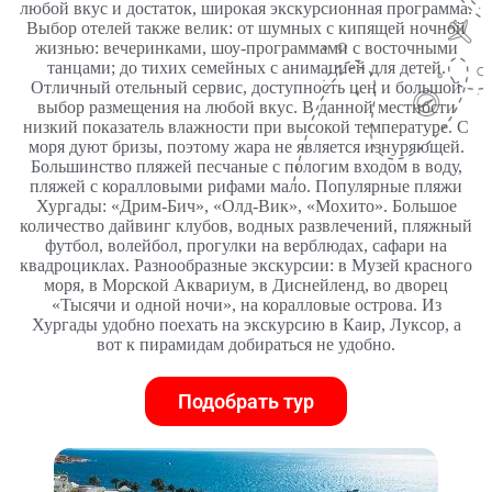
любой вкус и достаток, широкая экскурсионная программа.
Выбор отелей также велик: от шумных с кипящей ночной
жизнью: вечеринками, шоу-программами с восточными
танцами; до тихих семейных с анимацией для детей.
Отличный отельный сервис, доступность цен и большой
выбор размещения на любой вкус. В данной местности
низкий показатель влажности при высокой температуре. С
моря дуют бризы, поэтому жара не является изнуряющей.
Большинство пляжей песчаные с пологим входом в воду,
пляжей с коралловыми рифами мало. Популярные пляжи
Хургады: «Дрим-Бич», «Олд-Вик», «Мохито». Большое
количество дайвинг клубов, водных развлечений, пляжный
футбол, волейбол, прогулки на верблюдах, сафари на
квадроциклах. Разнообразные экскурсии: в Музей красного
моря, в Морской Аквариум, в Диснейленд, во дворец
«Тысячи и одной ночи», на коралловые острова. Из
Хургады удобно поехать на экскурсию в Каир, Луксор, а
вот к пирамидам добираться не удобно.
Подобрать тур