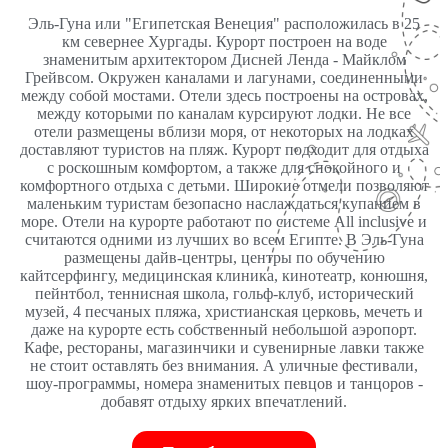
Эль-Гуна или "Египетская Венеция" расположилась в 25
км севернее Хургады. Курорт построен на воде
знаменитым архитектором Дисней Ленда - Майклом
Грейвсом. Окружен каналами и лагунами, соединенными
между собой мостами. Отели здесь построены на островах,
между которыми по каналам курсируют лодки. Не все
отели размещены вблизи моря, от некоторых на лодках
доставляют туристов на пляж. Курорт подходит для отдыха
с роскошным комфортом, а также для спокойного и
комфортного отдыха с детьми. Широкие отмели позволяют
маленьким туристам безопасно наслаждаться купанием в
море. Отели на курорте работают по системе All inclusive и
считаются одними из лучших во всем Египте. В Эль-Гуна
размещены дайв-центры, центры по обучению
кайтсерфингу, медицинская клиника, кинотеатр, конюшня,
пейнтбол, теннисная школа, гольф-клуб, исторический
музей, 4 песчаных пляжа, христианская церковь, мечеть и
даже на курорте есть собственный небольшой аэропорт.
Кафе, рестораны, магазинчики и сувенирные лавки также
не стоит оставлять без внимания. А уличные фестивали,
шоу-программы, номера знаменитых певцов и танцоров -
добавят отдыху ярких впечатлений.