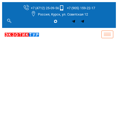
+7 (4712) 25-09-56
+7 (905) 159-22-17
Россия, Курск, ул. Советская 12
ЕГИПЕТ - СТРАНА
ФАРАОНОВ И ПИРАМИД
подбор тура по всем туроператорам без
наценки