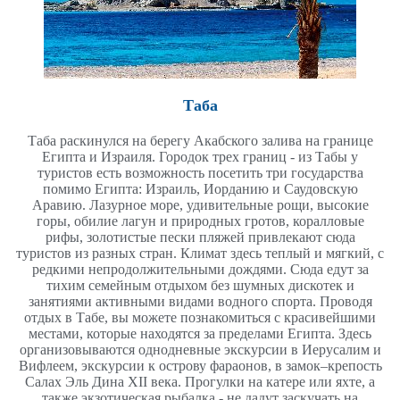
Таба
Таба раскинулся на берегу Акабского залива на границе
Египта и Израиля. Городок трех границ - из Табы у
туристов есть возможность посетить три государства
помимо Египта: Израиль, Иорданию и Саудовскую
Аравию. Лазурное море, удивительные рощи, высокие
горы, обилие лагун и природных гротов, коралловые
рифы, золотистые пески пляжей привлекают сюда
туристов из разных стран. Климат здесь теплый и мягкий, с
редкими непродолжительными дождями. Сюда едут за
тихим семейным отдыхом без шумных дискотек и
занятиями активными видами водного спорта. Проводя
отдых в Табе, вы можете познакомиться с красивейшими
местами, которые находятся за пределами Египта. Здесь
организовываются однодневные экскурсии в Иерусалим и
Вифлеем, экскурсии к острову фараонов, в замок–крепость
Салах Эль Дина XII века. Прогулки на катере или яхте, а
также экзотическая рыбалка - не дадут заскучать на