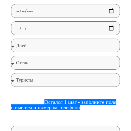
Отлично! Начата подготовка выгодных
предложений.
Остался 1 шаг - заполните поля
с именем и номером телефона
.
Мы гарантируем, что не будет навязчивых
звонков и/или сообщений.