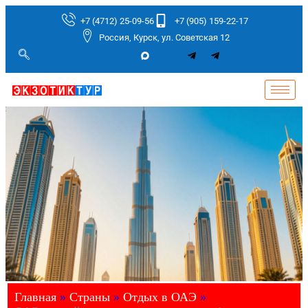
+7 (4712) 25-09-56
+7 (905) 159-22-17
Россия, Курск, ул. Советская 12
Главная
»
Страны
»
Отдых в ОАЭ
»