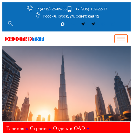
+7 (4712) 25-09-56
+7 (905) 159-22-17
Россия, Курск, ул. Советская 12
Главная
»
Страны
»
Отдых в ОАЭ
»