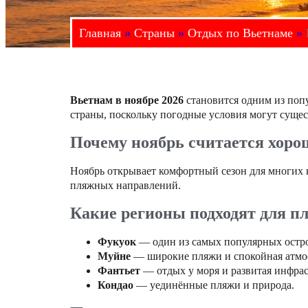
Главная
»
Страны
»
Отдых по Вьетнаме
»
Вьетнам в ноябре 2026
становится одним из поп
страны, поскольку погодные условия могут сущес
Почему ноябрь считается хоро
Ноябрь открывает комфортный сезон для многих 
пляжных направлений.
Какие регионы подходят для п
Фукуок
— один из самых популярных остр
Муйне
— широкие пляжи и спокойная атмо
Фантьет
— отдых у моря и развитая инфрас
Кондао
— уединённые пляжи и природа.