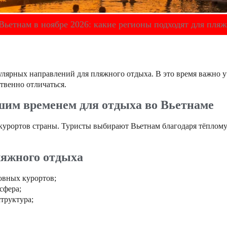
Вьетнам в ноябре 2026: какие регионы подходят для пля
улярных направлений для пляжного отдыха. В это время важно 
твенно отличаться.
шим временем для отдыха во Вьетнаме
курортов страны. Туристы выбирают Вьетнам благодаря тёплом
ляжного отдыха
овных курортов;
сфера;
труктура;