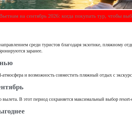
Вьетнам на сентябрь 2026: когда покупать тур, чтобы в
направлением среди туристов благодаря экзотике, пляжному от
бронируются заранее.
енью
al-атмосфера и возможность совместить пляжный отдых с экскурс
ентябрь
о вылета. В этот период сохраняется максимальный выбор resort
ыгоднее