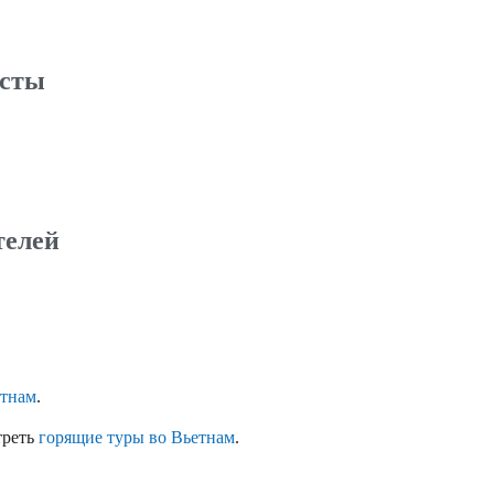
исты
телей
етнам
.
треть
горящие туры во Вьетнам
.