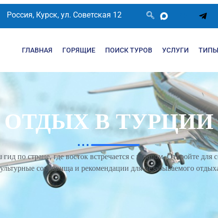
Россия, Курск, ул. Советская 12
ГЛАВНАЯ
ГОРЯЩИЕ
ПОИСК ТУРОВ
УСЛУГИ
ТИПЫ
ОТДЫХ В ТУРЦИИ
ид по стране, где восток встречается с западом. Откройте для
ультурные сокровища и рекомендации для незабываемого отдых