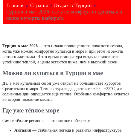
Главная
»
Страны
»
Отдых в Турции
»
Турция в мае 2026: где уже комфортно купаться и
какие курорты выбирать
Турция в мае 2026
— это начало полноценного пляжного сезона,
когда уже можно комфортно купаться в море и при этом избежать
летнего ажиотажа. В это время температура воздуха становится
устойчиво тёплой, а цены остаются ниже, чем в высокий сезон.
Можно ли купаться в Турции в мае
Да, в мае купальный сезон уже открыт на большинстве курортов
Средиземного моря. Температура воды достигает +20…+23°C, а в
солнечные дни ощущается ещё теплее. Особенно комфортно купаться
во второй половине месяца.
Где уже тёплое море
Самые тёплые регионы — это южное побережье:
Анталия
— стабильная погода и развитая инфраструктура;