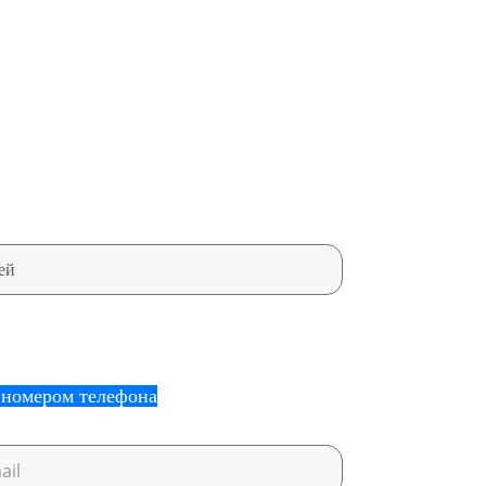
Комфортная погода, меньше
шие курорты и маршруты.
аценки
и номером телефона
.