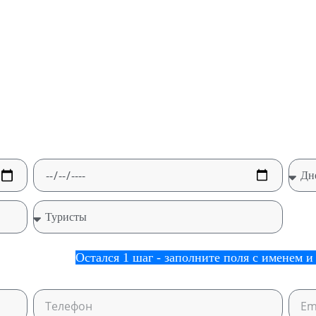
олок на берегу Средиземного моря. 
ры ждут вас. Откройте для себя луч
р тура по всем туроператорам без н
 предложений.
Остался 1 шаг - заполните поля с именем 
ых звонков и/или сообщений.