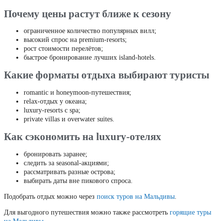
Почему цены растут ближе к сезону
ограниченное количество популярных вилл;
высокий спрос на premium-resorts;
рост стоимости перелётов;
быстрое бронирование лучших island-hotels.
Какие форматы отдыха выбирают туристы
romantic и honeymoon-путешествия;
relax-отдых у океана;
luxury-resorts с spa;
private villas и overwater suites.
Как сэкономить на luxury-отелях
бронировать заранее;
следить за seasonal-акциями;
рассматривать разные острова;
выбирать даты вне пикового спроса.
Подобрать отдых можно через
поиск туров на Мальдивы
.
Для выгодного путешествия можно также рассмотреть
горящие туры