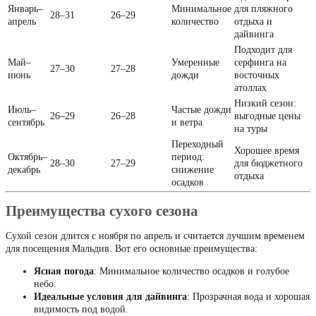
Январь–
Минимальное
для пляжного
28–31
26–29
апрель
количество
отдыха и
дайвинга
Подходит для
Май–
Умеренные
серфинга на
27–30
27–28
июнь
дожди
восточных
атоллах
Низкий сезон:
Июль–
Частые дожди
26–29
26–28
выгодные цены
сентябрь
и ветра
на туры
Переходный
Хорошее время
Октябрь–
период:
28–30
27–29
для бюджетного
декабрь
снижение
отдыха
осадков
Преимущества сухого сезона
Сухой сезон длится с ноября по апрель и считается лучшим временем
для посещения Мальдив. Вот его основные преимущества:
Ясная погода
: Минимальное количество осадков и голубое
небо.
Идеальные условия для дайвинга
: Прозрачная вода и хорошая
видимость под водой.