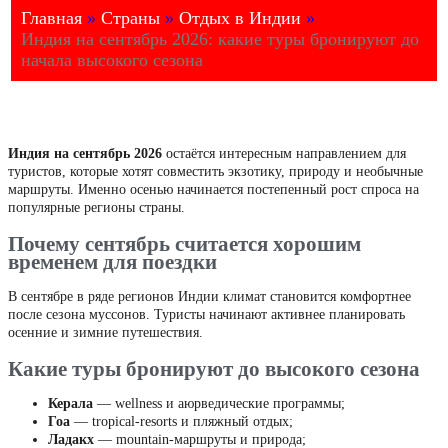
Главная
»
Страны
»
Отдых в Индии
»
Индия на сентябрь 2026: какие туры бронируют до
начала высокого сезона
Индия на сентябрь 2026
остаётся интересным направлением для
туристов, которые хотят совместить экзотику, природу и необычные
маршруты. Именно осенью начинается постепенный рост спроса на
популярные регионы страны.
Почему сентябрь считается хорошим
временем для поездки
В сентябре в ряде регионов Индии климат становится комфортнее
после сезона муссонов. Туристы начинают активнее планировать
осенние и зимние путешествия.
Какие туры бронируют до высокого сезона
Керала
— wellness и аюрведические программы;
Гоа
— tropical-resorts и пляжный отдых;
Ладакх
— mountain-маршруты и природа;