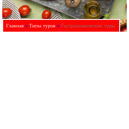
Главная
»
Типы туров
»
Гастрономические туры