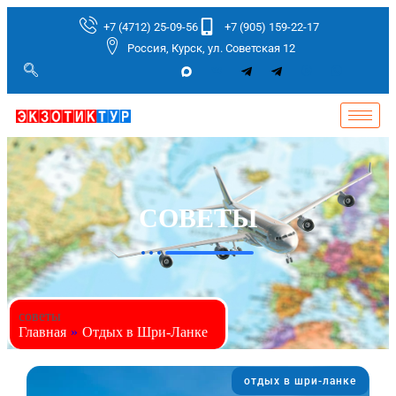
+7 (4712) 25-09-56
+7 (905) 159-22-17
Россия, Курск, ул. Советская 12
СОВЕТЫ
советы
Главная
»
Отдых в Шри-Ланке
отдых в шри-ланке