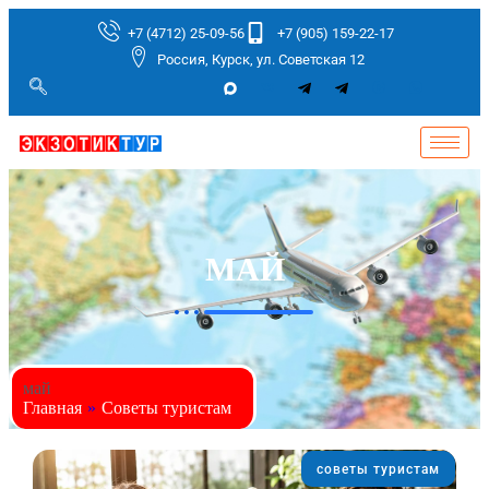
+7 (4712) 25-09-56
+7 (905) 159-22-17
Россия, Курск, ул. Советская 12
МАЙ
май
Главная
»
Советы туристам
советы туристам