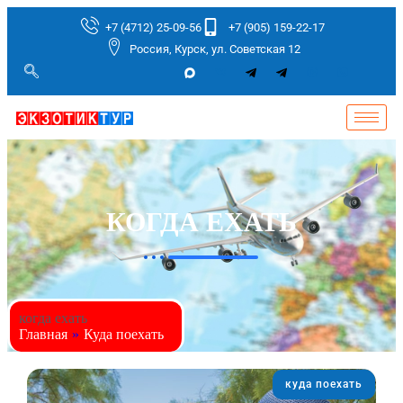
+7 (4712) 25-09-56
+7 (905) 159-22-17
Россия, Курск, ул. Советская 12
КОГДА ЕХАТЬ
когда ехать
Главная
»
Куда поехать
куда поехать