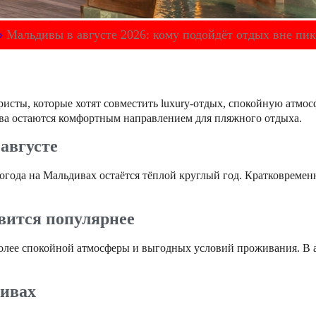
»
Мальдивы в августе 2026: кому подойдёт отдых вне пик
исты, которые хотят совместить luxury-отдых, спокойную атмос
рова остаются комфортным направлением для пляжного отдыха.
августе
 погода на Мальдивах остаётся тёплой круглый год. Кратковреме
овится популярнее
лее спокойной атмосферы и выгодных условий проживания. В ав
дивах