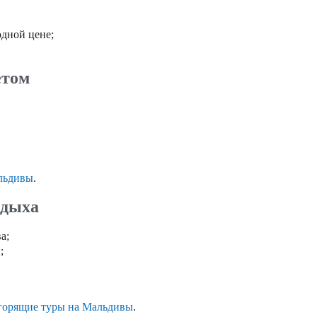
одной цене;
етом
альдивы
.
тдыха
а;
;
горящие туры на Мальдивы
.