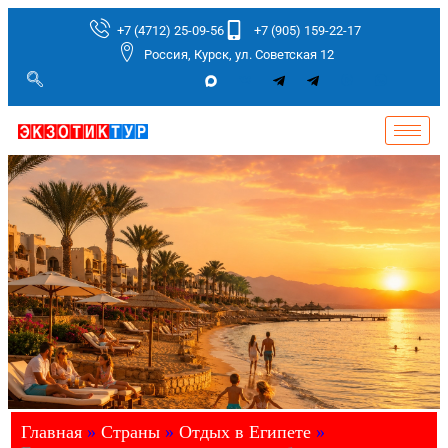
+7 (4712) 25-09-56
+7 (905) 159-22-17
Россия, Курск, ул. Советская 12
Главная
»
Страны
»
Отдых в Египете
»